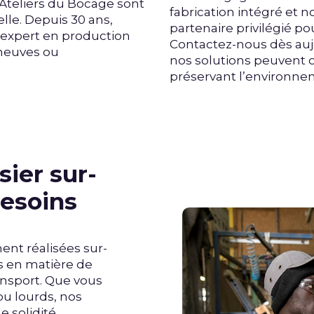
s Ateliers du Bocage sont
fabrication intégré et n
lle. Depuis 30 ans,
partenaire privilégié po
’expert en production
Contactez-nous dès au
 neuves ou
nos solutions peuvent o
préservant l’environne
sier sur-
esoins
ent réalisées sur-
s en matière de
ansport. Que vous
ou lourds, nos
e solidité