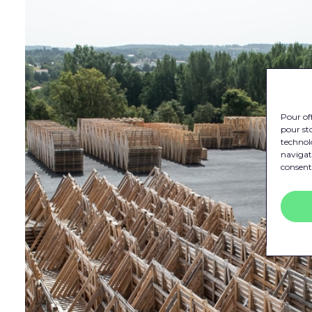
Pour off
pour sto
technol
navigati
consente