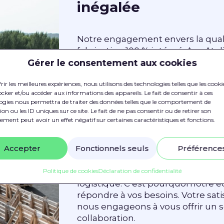
inégalée
Notre engagement envers la qua
fabrication 100 % intégré. Aux At
étape, ce qui nous permet de conc
Gérer le consentement aux cookies
à nos clients le meilleur rapport 
rir les meilleures expériences, nous utilisons des technologies telles que les cooki
production élevée, accompagnée 
cker et/ou accéder aux informations des appareils. Le fait de consentir à ces
satisfaire des volumes importants 
ogies nous permettra de traiter des données telles que le comportement de
personnalisation adaptée à vos be
on ou les ID uniques sur ce site. Le fait de ne pas consentir ou de retirer son
ment peut avoir un effet négatif sur certaines caractéristiques et fonctions.
Un service client réa
Accepter
Fonctionnels seuls
Préférence
Politique de cookies
Nous pensons que la réactivité es
Déclaration de confidentialité
logistique. C’est pourquoi notre 
répondre à vos besoins. Votre sati
nous engageons à vous offrir un s
collaboration.