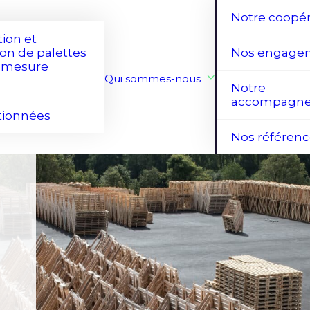
Notre coopér
ion et
ion de palettes
Nos engage
r mesure
Qui sommes-nous
Notre
s
accompagn
tionnées
Nos référen