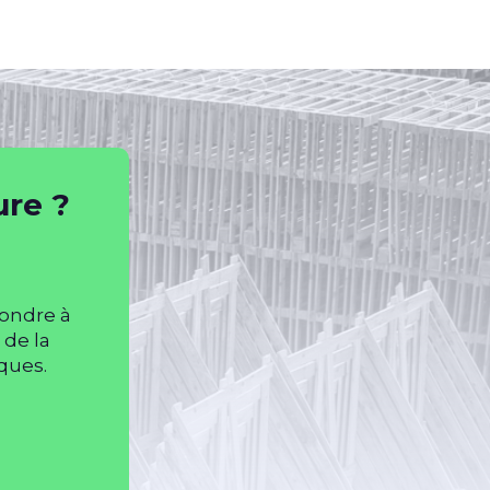
re ?
pondre à
 de la
ques.