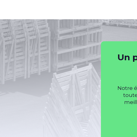
Un p
Notre é
toute
meil