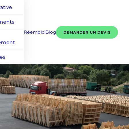
ative
ments
Réemploi
Blog
DEMANDER UN DEVIS
ement
ces