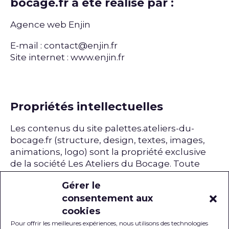
bocage.fr a été réalisé par :
Agence web Enjin
E-mail : contact@enjin.fr
Site internet :
www.enjin.fr
Propriétés intellectuelles
Les contenus du site palettes.ateliers-du-
bocage.fr (structure, design, textes, images,
animations, logo) sont la propriété exclusive
de la société Les Ateliers du Bocage. Toute
utilisation d’éléments du site palettes.ateliers-
Gérer le
du-bocage.fr y compris la reproduction, la
consentement aux
modification, la diffusion ou la republication,
cookies
sans l’autorisation écrite préalable de la
société Les Ateliers du Bocage est strictement
Pour offrir les meilleures expériences, nous utilisons des technologies