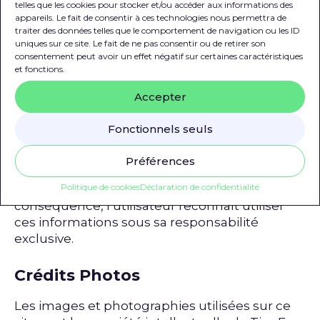
telles que les cookies pour stocker et/ou accéder aux informations des
interdite. Toute demande d’autorisation de
appareils. Le fait de consentir à ces technologies nous permettra de
reproduction totale ou partielle de ce site doit
traiter des données telles que le comportement de navigation ou les ID
être adressée à
commercial.palettes@ateliers-
uniques sur ce site. Le fait de ne pas consentir ou de retirer son
du-bocage.fr
.
consentement peut avoir un effet négatif sur certaines caractéristiques
et fonctions.
Limitation de responsabilité
Accepter
Le site palettes.ateliers-du-bocage.fr ne saurait
Fonctionnels seuls
être tenu pour responsable des erreurs
rencontrées sur le site, problèmes techniques,
Préférences
interprétation des informations publiées et
Politique de cookies
Déclaration de confidentialité
conséquences de leur utilisation. En
conséquence, l’utilisateur reconnaît utiliser
ces informations sous sa responsabilité
exclusive.
Crédits Photos
Les images et photographies utilisées sur ce