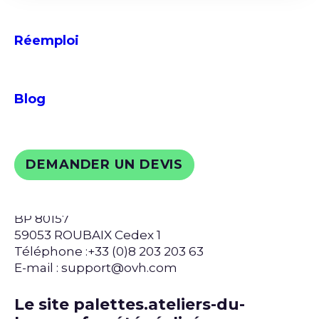
Responsable publication : Antoine Drouet –
communication@adb-emmaus.com
Réemploi
Le responsable publication est une personne
physique ou une personne morale.
Webmaster : Agnès Belaud –
communication@adb-emmaus.com
Blog
Le site palettes.ateliers-du-
bocage.fr est hébergé par :
DEMANDER UN DEVIS
OVH
2 rue kellermann
BP 80157
59053 ROUBAIX Cedex 1
Contact
Suivez-nous sur
Téléphone :+33 (0)8 203 203 63
E-mail : support@ovh.com
Le site palettes.ateliers-du-