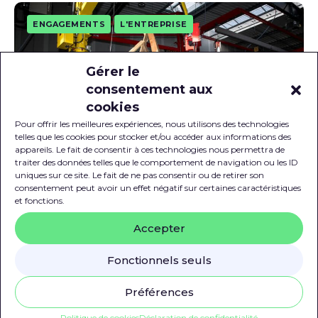
ENGAGEMENTS
L'ENTREPRISE
Gérer le
consentement aux
cookies
Pour offrir les meilleures expériences, nous utilisons des technologies
telles que les cookies pour stocker et/ou accéder aux informations des
appareils. Le fait de consentir à ces technologies nous permettra de
traiter des données telles que le comportement de navigation ou les ID
uniques sur ce site. Le fait de ne pas consentir ou de retirer son
consentement peut avoir un effet négatif sur certaines caractéristiques
et fonctions.
7 février 2025
Accepter
Aux Ateliers du Bocage, l’innovation est au
service de l’humain
Fonctionnels seuls
Chaque emballage en bois est conçu avec
Préférences
exigence, en associant durabilité, qualité et
engagement…
Politique de cookies
Déclaration de confidentialité